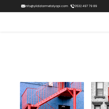
info@yildizlarmetalyapi.com
0532 497 79 89