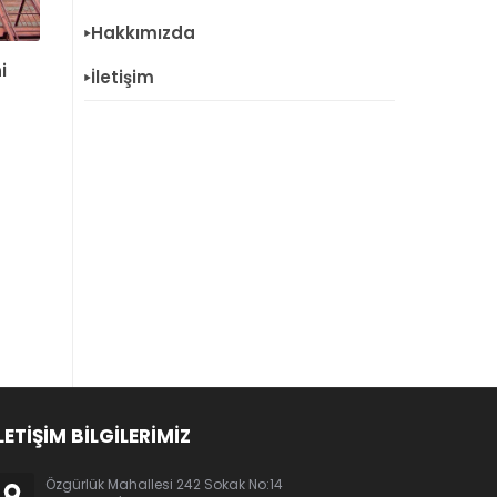
Hakkımızda
i
İletişim
LETİŞİM BİLGİLERİMİZ
Özgürlük Mahallesi 242 Sokak No:14