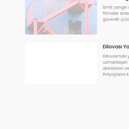
İzmit yangın
firmalar ara
güvenilir çöz
Dilovası Y
Dilovası’nda 
uzmanlaşan
alanlarının v
ihtiyaçlarını 