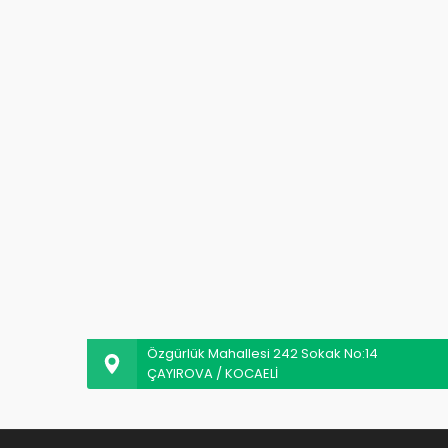
Özgürlük Mahallesi 242 Sokak No:14
ÇAYIROVA / KOCAELİ