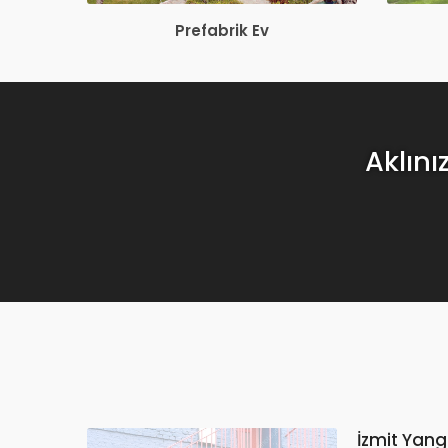
Prefabrik Ev
Aklını
İzmit Yang