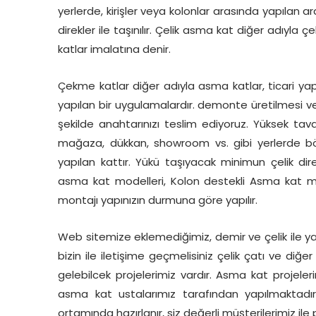
yerlerde, kirişler veya kolonlar arasında yapılan ar
direkler ile taşınılır. Çelik asma kat diğer adıyla 
katlar imalatına denir.
Çekme katlar diğer adıyla asma katlar, ticari yapı
yapılan bir uygulamalardır. demonte üretilmesi ve
şekilde anahtarınızı teslim ediyoruz. Yüksek tava
mağaza, dükkan, showroom vs. gibi yerlerde b
yapılan kattır. Yükü taşıyacak minimun çelik dire
asma kat modelleri, Kolon destekli Asma kat mod
montajı yapınızın durmuna göre yapılır.
Web sitemize eklemediğimiz, demir ve çelik ile yapı
bizin ile iletişime geçmelisiniz çelik çatı ve diğ
gelebilcek projelerimiz vardır. Asma kat projele
asma kat ustalarımız tarafından yapılmaktadır.
ortamında hazırlanır, siz değerli müşterilerimiz ile