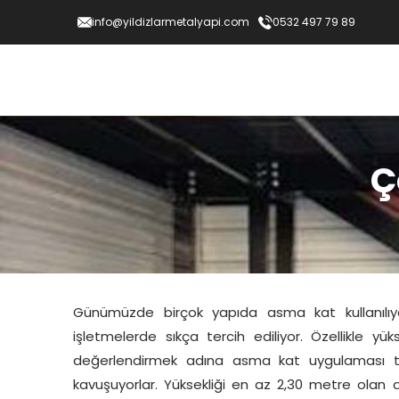
info@yildizlarmetalyapi.com
0532 497 79 89
Ç
Günümüzde birçok yapıda asma kat kullanılıy
işletmelerde sıkça tercih ediliyor. Özellikle 
değerlendirmek adına asma kat uygulaması terci
kavuşuyorlar. Yüksekliği en az 2,30 metre olan 