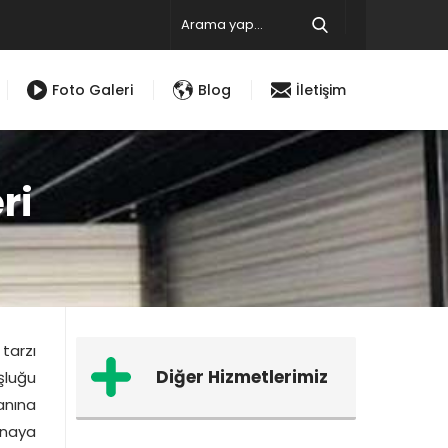
Foto Galeri
Blog
İletişim
ri
tarzı
Diğer Hizmetlerimiz
şluğu
anına
inaya