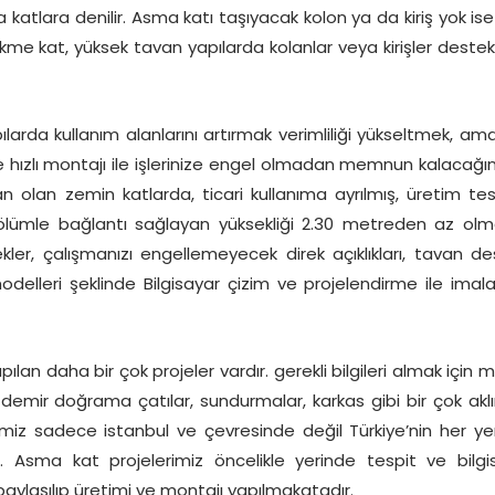
a katlara denilir. Asma katı taşıyacak kolon ya da kiriş yok ise
çekme kat, yüksek tavan yapılarda kolanlar veya kirişler destek
larda kullanım alanlarını artırmak verimliliği yükseltmek, ama
 hızlı montajı ile işlerinize engel olmadan memnun kalacağını
n olan zemin katlarda, ticari kullanıma ayrılmış, üretim tesis
ölümle bağlantı sağlayan yüksekliği 2.30 metreden az ol
kler, çalışmanızı engellemeyecek direk açıklıkları, tavan des
elleri şeklinde Bilgisayar çizim ve projelendirme ile imala
lan daha bir çok projeler vardır. gerekli bilgileri almak için 
er demir doğrama çatılar, sundurmalar, karkas gibi bir çok akl
rimiz sadece istanbul ve çevresinde değil Türkiye’nin her ye
 Asma kat projelerimiz öncelikle yerinde tespit ve bilgi
 paylaşılıp üretimi ve montajı yapılmakatadır.