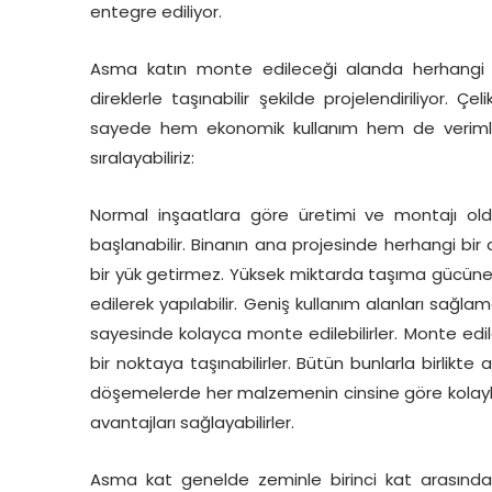
entegre ediliyor.
Asma katın monte edileceği alanda herhangi 
direklerle taşınabilir şekilde projelendiriliyor. Ç
sayede hem ekonomik kullanım hem de verimli bi
sıralayabiliriz:
Normal inşaatlara göre üretimi ve montajı oldu
başlanabilir. Binanın ana projesinde herhangi bir
bir yük getirmez. Yüksek miktarda taşıma gücüne 
edilerek yapılabilir. Geniş kullanım alanları sağla
sayesinde kolayca monte edilebilirler. Monte edil
bir noktaya taşınabilirler. Bütün bunlarla birlik
döşemelerde her malzemenin cinsine göre kolaylıkl
avantajları sağlayabilirler.
Asma kat genelde zeminle birinci kat arasında 