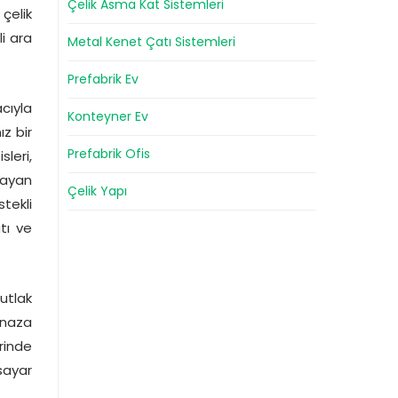
Çelik Asma Kat Sistemleri
 çelik
li ara
Metal Kenet Çatı Sistemleri
Prefabrik Ev
cıyla
Konteyner Ev
z bir
Prefabrik Ofis
leri,
mayan
Çelik Yapı
tekli
tı ve
mutlak
ınaza
rinde
sayar