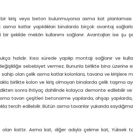
bir kiriş veya beton bulunmuyorsa asma kat planlaması 
elik asma katlar yapıldıkları binalarda birçok avantaj sağlarl
r şekilde mekân kullanımı sağlanır. Avantajları ise şu şe
kça hızlıdır. Kısa sürede yapılıp montajı sağlanır ve kull
 değişikliğe sebebiyet vermez. Bununla birlikte bina üzerine e
sahip olan çelik asma katlar kolonlara, tavana ve kirişlere 
makla birlikte kolon ve kiriş olmayan binalarda çelik taşıma ay
dikten sonra ihtiyaç dahilinde kolayca demonte edilebilir ve f
te asma tavan çeşitleri betonarme yapılarda, ahşap yapılarda, 
a tercih edilebilir. Bütün asma tavanlar yukarıda saydığımız
olan kattır. Asma kat, diğer adıyla çekme kat, Yüksek ta